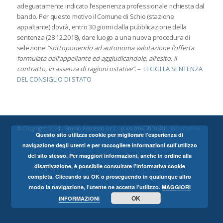
adeguatamente indicato l’esperienza professionale richiesta dal
bando. Per questo motivo il Comune di Schio (stazione
appaltante) dovrà, entro 30 giorni dalla pubblicazione della
sentenza (28.12.2018), dare luogo a una nuova procedura di
selezione
“sottoponendo ad autonoma valutazione l’offerta
formulata dall’appellante ed aggiudicandole, all’esito, il
contratto, in assenza di ragioni ostative”
. –
LEGGI LA SENTENZA
DEL CONSIGLIO DI STATO
© Copyright 2024 - Studio Fracasso s.r.l. - p.iva 01607010681 -
Informative
Questo sito utilizza cookie per migliorare l’esperienza di
navigazione degli utenti e per raccogliere informazioni sull’utilizzo
del sito stesso. Per maggiori informazioni, anche in ordine alla
disattivazione, è possibile consultare l'informativa cookie
completa. Cliccando su OK o proseguendo in qualunque altro
modo la navigazione, l’utente ne accetta l’utilizzo.
MAGGIORI
OK
INFORMAZIONI