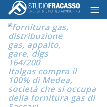
Italgas compra il
100% di Medea,
società che si occupa
della fornitura gas di
Sassari