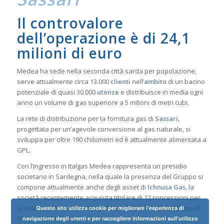
Il controvalore
dell’operazione è di 24,1
milioni di euro
Medea ha sede nella seconda città sarda per popolazione,
serve attualmente circa 13.000
clienti
nell’
ambito
di un bacino
potenziale di quasi 30.000
utenze
e distribuisce in media ogni
anno un volume di
gas
superiore a 5 milioni di metri cubi.
La rete di distribuzione per la fornitura gas di
Sassari
,
progettata per un’agevole conversione al gas naturale, si
sviluppa per oltre 190 chilometri ed è attualmente alimentata a
GPL.
Con l’ingresso in Italgas Medea rappresenta un presidio
societario in Sardegna, nella quale la presenza del Gruppo si
compone attualmente anche degli asset di
Ichnusa Gas
, la
società recentemente acquisita titolare di 12 concessioni per
la realizzazione e l’esercizio di reti di distribuzione del gas in
Questo sito utilizza cookie per migliorare l’esperienza di
81 Comuni dell’isola.
navigazione degli utenti e per raccogliere informazioni sull’utilizzo