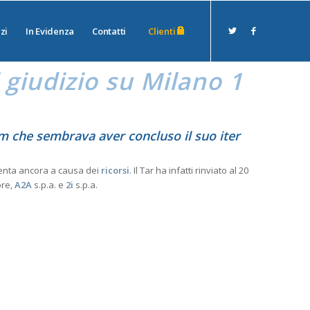
zi
In Evidenza
Contatti
Clienti
 giudizio su
Milano 1
em
che sembrava aver concluso il suo iter
enta ancora a causa dei
ricorsi
. Il Tar ha infatti rinviato al 20
ore,
A2A
s.p.a. e
2i
s.p.a.
Advisor
 che sembrava aver concluso il suo iter
ora a causa dei ricorsi. Il Tar ha infatti rinviato al 20 giugno 2019