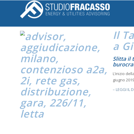
Il
Ta
a G
Slitta il
burocrat
L’inizio del
giugno 2019 
– LEGGI IL
Slitta i
burocrat
L’inizio del
la data per l’udienza in cui si confronteranno i due giganti italiani d