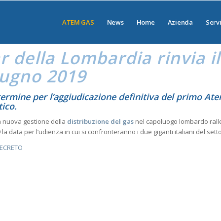
ATEM GAS
News
Home
Azienda
Servi
r
della Lombardia rinvia il
iugno 2019
Advisor
 termine per l’
aggiudicazione
definitiva del primo
At
ico.
la nuova gestione della
distribuzione del gas
nel capoluogo lombardo rall
la data per l’udienza in cui si confronteranno i due giganti italiani del sett
 DECRETO
l termine per l’aggiudicazione definitiva del primo Atem
ico.
la nuova gestione della distribuzione del gas nel capoluogo lombardo rallenta anc
el settore, A2A s.p.a. e 2i s.p.a. Advisor