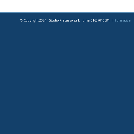
© Copyright 2024 - Studio Fracasso s.r.l. - p.iva 01607010681 -
Informative